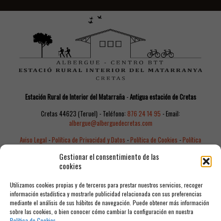
Estación Rural de Interior del Matarraña
-
Antigua estación de Cretas
Cretas 44623 (Teruel) - Teléfono:
876 24 14 95
- Email:
albergue@alberguedecretas.com
Aviso Legal
-
Política de Privacidad y Datos
-
Política de Cookies
-
Política
de Reservas
-
Canal de Denuncias
Gestionar el consentimiento de las
cookies
Utilizamos cookies propias y de terceros para prestar nuestros servicios, recoger
información estadística y mostrarle publicidad relacionada con sus preferencias
mediante el análisis de sus hábitos de navegación. Puede obtener más información
sobre las cookies, o bien conocer cómo cambiar la configuración en nuestra
Política de Cookies
.