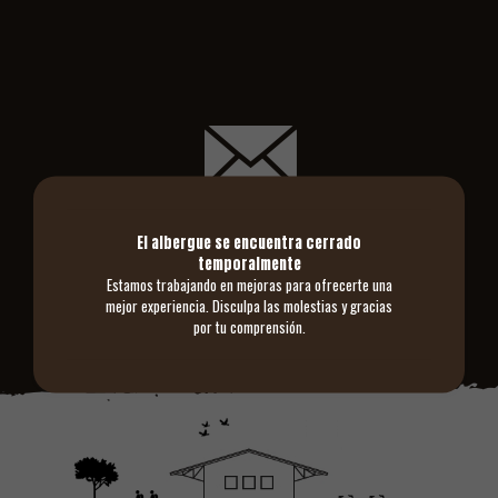
Muchas gracias por enviarnos un mensaje, en
breve nos pondremos en contacto contigo..
El albergue se encuentra cerrado
temporalmente
Estamos trabajando en mejoras para ofrecerte una
Te hemos enviado un email de confirmación, si no lo recibes, por favor
mejor experiencia. Disculpa las molestias y gracias
comprueba la carpeta de spam
por tu comprensión.