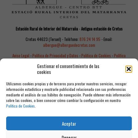
Estación Rural de Interior del Matarraña
-
Antigua estación de Cretas
Cretas 44623 (Teruel) - Teléfono:
876 24 14 95
- Email:
albergue@alberguedecretas.com
Aviso Legal
-
Política de Privacidad y Datos
-
Política de Cookies
-
Política
de Reservas
-
Canal de Denuncias
Gestionar el consentimiento de las
cookies
Utilizamos cookies propias y de terceros para prestar nuestros servicios, recoger
información estadística y mostrarle publicidad relacionada con sus preferencias
mediante el análisis de sus hábitos de navegación. Puede obtener más información
sobre las cookies, o bien conocer cómo cambiar la configuración en nuestra
Política de Cookies
.
© 2026 Albergue de Cretas. Todos los derechos reservados.
Grupo Océano
Aceptar
Denegar